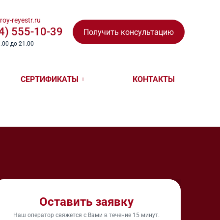
roy-reyestr.ru
4) 555-10-39
Получить консультацию
9.00 до 21.00
СЕРТИФИКАТЫ
КОНТАКТЫ
СЕРТИФИКАТ ISO
СЕРТИФИКАТ ISO 9001
СЕРТИФИКАТ ISO 14001
СТВА КУЛЬТУРЫ
СЕРТИФИКАТ ISO 45001
Оставить заявку
Наш оператор свяжется с Вами в течение 15 минут.