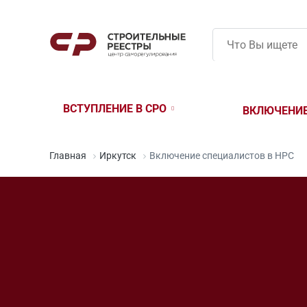
ВСТУПЛЕНИЕ В СРО
ВКЛЮЧЕНИЕ
ВСТУПЛЕНИЕ
СРО СТРОИТЕЛЕЙ
ВСТУПЛЕНИЕ 
СРО ПРОЕКТИРОВЩИКОВ
НЕЗАВИСИМА
СРО ИЗЫСКАТЕЛЕЙ
ЦЕНТРЫ ОЦЕ
Главная
Иркутск
Включение специалистов в НРС