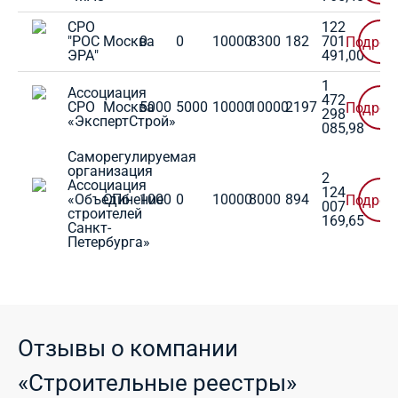
СРО
122
"РОС
Москва
0
0
10000
8300
182
701
Подроб
ЭРА"
491,00
1
Ассоциация
472
СРО
Москва
5000
5000
10000
10000
2197
Подроб
298
«ЭкспертСтрой»
085,98
Саморегулируемая
организация
2
Ассоциация
124
«Объединение
СПб
1000
0
10000
8000
894
Подроб
007
строителей
169,65
Санкт-
Петербурга»
Отзывы о компании
«Строительные реестры»