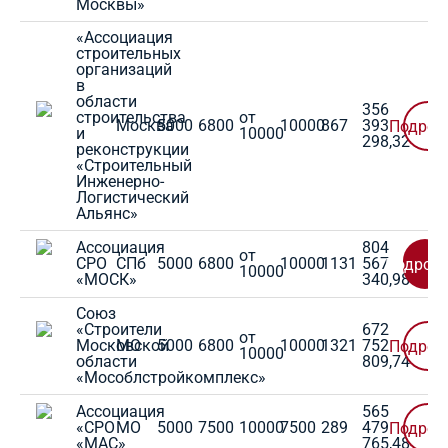
Москвы»
«Ассоциация
строительных
организаций
в
области
356
строительства
от
Москва
5000
6800
10000
867
393
Подроб
и
10000
298,32
реконструкции
«Строительный
Инженерно-
Логистический
Альянс»
Ассоциация
804
от
СРО
СПб
5000
6800
10000
1131
567
Подробн
10000
«МОСК»
340,98
Союз
«Строители
672
от
Московской
МО
5000
6800
10000
1321
752
Подроб
10000
области
809,74
«Мособлстройкомплекс»
Ассоциация
565
«СРО
МО
5000
7500
10000
7500
289
479
Подроб
«МАС»
765,48