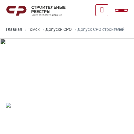
Главная
Томск
Допуски СРО
Допуск СРО строителей
Допуск СРО строителей в
Томске
Право на ведение работ по всей России
Отсрочка по специалистам НРС на 1 год