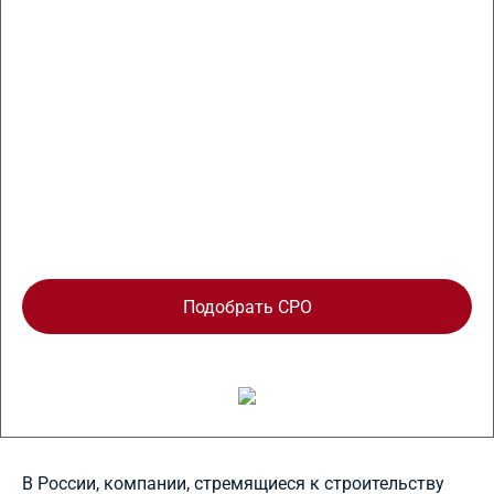
Без вступительных и членских взносов,
оплачивайте только обязательный взнос в
Компенсационный фонд
Подбор лояльного СРО вашего региона
Подобрать СРО
В России, компании, стремящиеся к строительству