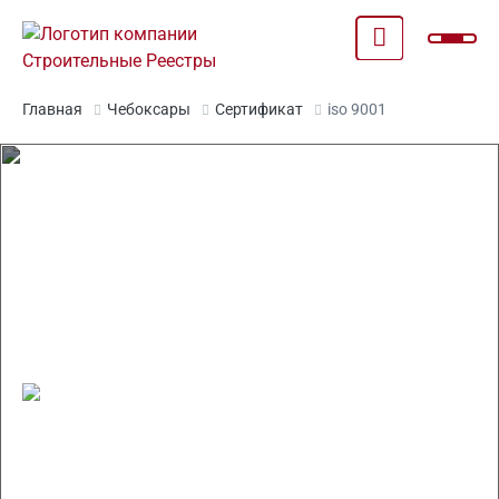
Главная
Чебоксары
Сертификат
iso 9001
Оформление сертификата ISO
9001 в Чебоксарах
ISO для СРО и по формам вашего заказчика
Стоимость от 8 700 руб