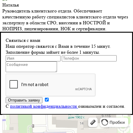
Наталья
Руководитель клиентского отдела. Обеспечивает
качественную работу специалистов клиентского отдела через
экспертизу в области СРО, внесении в НОСТРОЙ и
НОПРИЗ, лицензировании, НОК и сертификации.
Контакты
Связаться с нами
Наш оператор свяжется с Вами в течение 15 минут.
Заполнение формы займет не более 1 минуты.
Адрес
г. Санкт-Петербург 8‑я Красноармейская, д. 10
Телефон
8 (804) 555-10-39
Почта
С
политикой конфиденциальности
ознакомлен и согласен.
info@stroy-reyestr.ru