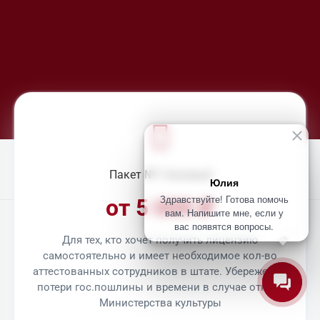
Пакет №1 базовый
Юлия
Здравствуйте! Готова помочь
от 5 000 ₽
вам. Напишите мне, если у
вас появятся вопросы.
Для тех, кто хочет получить лицензию
самостоятельно и имеет необходимое кол-во
аттестованных сотрудников в штате. Убережет от
© СТРОИТЕЛЬНЫЕ РЕЕСТРЫ, 2026
потери гос.пошлины и времени в случае отказа
Министерства культуры