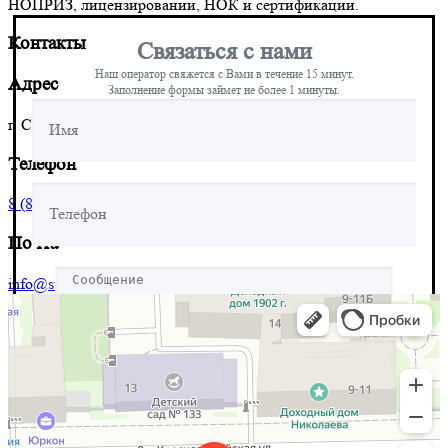
НОПРИЗ, лицензировании, НОК и сертификации.
Контакты
Связаться с нами
Наш оператор свяжется с Вами в течение 15 минут.
Адрес
Заполнение формы займет не более 1 минуты.
г. Санкт-Петербург 8‑я Красноармейская, д. 10
Телефон
8 (804) 555-10-39
Почта
info@stroy-reyestr.ru