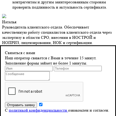
контрагентам и другим заинтересованным сторонам
проверить подлинность и актуальность сертификата.
Наталья
Руководитель клиентского отдела. Обеспечивает
качественную работу специалистов клиентского отдела через
экспертизу в области СРО, внесении в НОСТРОЙ и
НОПРИЗ, лицензировании, НОК и сертификации.
Контакты
Связаться с нами
Наш оператор свяжется с Вами в течение 15 минут.
Заполнение формы займет не более 1 минуты.
Адрес
г. Санкт-Петербург 8‑я Красноармейская, д. 10
Телефон
8 (804) 555-10-39
Почта
С
политикой конфиденциальности
ознакомлен и согласен.
info@stroy-reyestr.ru