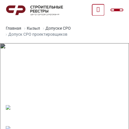
Главная
Кызыл
Допуски СРО
Допуск СРО проектировщиков
Допуск СРО
проектировщиков в Кызыле
Право на ведение работ по всей России
Отсрочка по специалистам НРС на 1 год