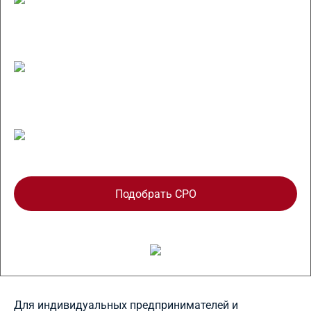
Без вступительных и членских взносов,
оплачивайте только обязательный взнос в
Компенсационный фонд
Подбор лояльного СРО вашего региона
Подобрать СРО
Для индивидуальных предпринимателей и