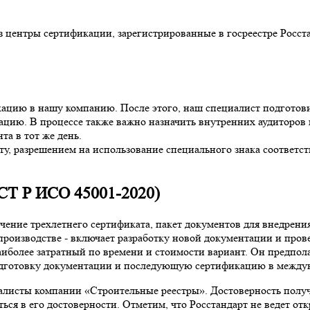
з центры сертификации, зарегистрированные в госреестре Росст
ацию в нашу компанию. После этого, наш специалист подготовит
цию. В процессе также важно назначить внутренних аудиторов 
та в тот же день.
у, разрешением на использование специального знака соответст
СТ Р ИСО 45001-2020)
чение трехлетнего сертификата, пакет документов для внедрения
производстве - включает разработку новой документации и про
иболее затратный по времени и стоимости вариант. Он предпол
подготовку документации и последующую сертификацию в между
алисты компании «Строительные реестры». Достоверность получ
ься в его достоверности. Отметим, что Росстандарт не ведет от