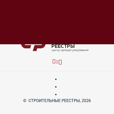
Чтобы предприятия и индивидуальные
предприниматели имели возможность осуществлять
установку, ремонт и обслуживание снаряжения для
обеспечения пожарной безопасности в строениях, им
необходимо пройти процедуру лицензирования у
МЧС.
© СТРОИТЕЛЬНЫЕ РЕЕСТРЫ, 2026
Компания «Строительные реестры» предоставляет
обширный спектр услуг по подготовке необходимых