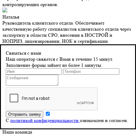
контролирующих органов.
Наталья
Руководитель клиентского отдела. Обеспечивает
качественную работу специалистов клиентского отдела через
экспертизу в области СРО, внесении в НОСТРОЙ и
НОПРИЗ, лицензировании, НОК и сертификации.
Контакты
Связаться с нами
Наш оператор свяжется с Вами в течение 15 минут.
Заполнение формы займет не более 1 минуты.
Адрес
г. Санкт-Петербург 8‑я Красноармейская, д. 10
Телефон
8 (804) 555-10-39
Почта
С
политикой конфиденциальности
ознакомлен и согласен.
info@stroy-reyestr.ru
Наша команда