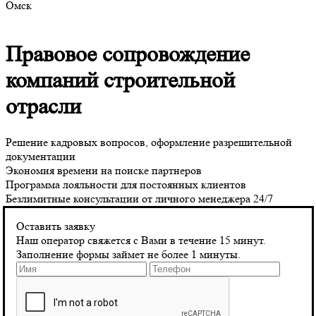
Омск
Правовое сопровождение
компаний строительной
отрасли
Решение кадровых вопросов, оформление разрешительной
документации
Экономия времени на поиске партнеров
Программа лояльности для постоянных клиентов
Безлимитные консультации от личного менеджера 24/7
Оставить заявку
ВКЛЮЧЕНИЕ В НРС
Наш оператор свяжется с Вами в течение 15 минут.
Поможем внести Ваших специалистов в НРС, а в случае
Заполнение формы займет не более 1 минуты.
отсутствия подобрать квалифицированных специалистов.
Подробнее
ДОПУСК СРО ПОД КЛЮЧ
Берем на себя весь комплекс работ по получению допуска