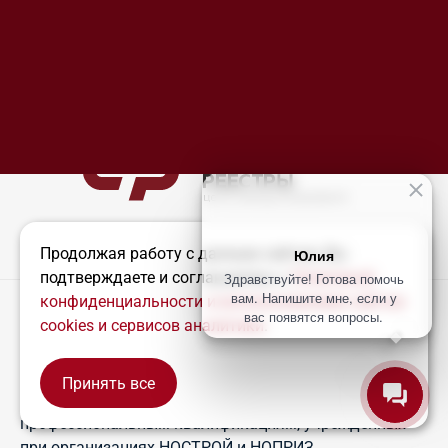
Продолжая работу с данным сайтом, Вы
Юлия
подтверждаете и соглашаетесь с
Политикой
Здравствуйте! Готова помочь
Процедура получения независимой
вам. Напишите мне, если у
конфиденциальности и использованием сайтом
квалификационной оценки возможна исключительно
вас появятся вопросы.
cookies и сервисов аналитики
.
в аккредитованных учреждениях, известных как
Центры оценки квалификации (ЦОК). Эти центры
должны иметь разрешение на проведение такой
Принять все
© СТРОИТЕЛЬНЫЕ РЕЕСТРЫ, 2026
оценки от соответствующих Советов по
профессиональным квалификациям, учрежденных
при организациях НОСТРОЙ и НОПРИЗ.