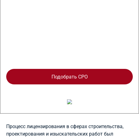
Без вступительных и членских взносов,
оплачивайте только обязательный взнос в
Компенсационный фонд
Подбор лояльного СРО вашего региона
Подобрать СРО
Процесс лицензирования в сферах строительства,
проектирования и изыскательских работ был