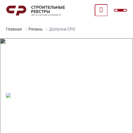
Главная
Рязань
Допуски СРО
Допуск СРО в Рязани
Право на ведение работ по всей России
Отсрочка по специалистам НРС на 1 год