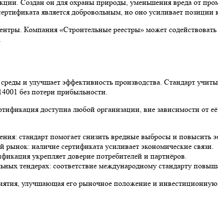
укции. Создан он для охраны природы, уменьшения вреда от про
сертификата является добровольным, но оно усиливает позиции
нтры. Компания «Строительные реестры» может содействовать 
.
 среды и улучшает эффективность производства. Стандарт учит
14001 без потери прибыльности.
ртификация доступна любой организации, вне зависимости от её
ия: стандарт помогает снизить вредные выбросы и повысить э
 рынок: наличие сертификата усиливает экономические связи.
фикация укрепляет доверие потребителей и партнёров.
ных тендерах: соответствие международному стандарту повыша
иятия, улучшающая его рыночное положение и инвестиционную 