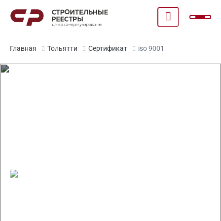
Главная
Тольятти
Сертификат
iso 9001
Оформление сертификата ISO
9001 в Тольятти
ISO для СРО и по формам вашего заказчика
Стоимость от 8 700 руб