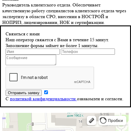
Руководитель клиентского отдела. Обеспечивает
качественную работу специалистов клиентского отдела через
экспертизу в области СРО, внесении в НОСТРОЙ и
НОПРИЗ, лицензировании, НОК и сертификации.
Контакты
Связаться с нами
Наш оператор свяжется с Вами в течение 15 минут.
Заполнение формы займет не более 1 минуты.
Адрес
г. Санкт-Петербург 8‑я Красноармейская, д. 10
Телефон
8 (804) 555-10-39
Почта
С
политикой конфиденциальности
ознакомлен и согласен.
info@stroy-reyestr.ru