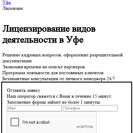
Уфа
Лицензии
Лицензирование видов
деятельности в Уфе
Решение кадровых вопросов, оформление разрешительной
документации
Экономия времени на поиске партнеров
Программа лояльности для постоянных клиентов
Безлимитные консультации от личного менеджера 24/7
Федеральный закон Российской Федерации, принятый 22
Оставить заявку
июля 2008 года (№ 148-ФЗ), значительно уменьшил
Наш оператор свяжется с Вами в течение 15 минут.
количество видов работ в сферах строительства,
Заполнение формы займет не более 1 минуты.
проектирования и инженерных изысканий, требующих
лицензирования, передав эти полномочия саморегулируемым
организациям (СРО). Однако, для определенных категорий
объектов в строительстве и реставрации все еще обязательно
получать лицензии у государственных органов, таких как