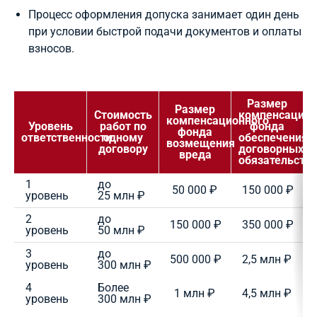
Процесс оформления допуска занимает один день
при условии быстрой подачи документов и оплаты
взносов.
Размер
Размер
Стоимость
компенсацион
компенсационного
Уровень
работ по
фонда
фонда
ответственности
одному
обеспечения
возмещения
договору
договорных
вреда
обязательств
1
до
50 000 ₽
150 000 ₽
уровень
25 млн ₽
2
до
150 000 ₽
350 000 ₽
уровень
50 млн ₽
3
до
500 000 ₽
2,5 млн ₽
уровень
300 млн ₽
4
Более
1 млн ₽
4,5 млн ₽
уровень
300 млн ₽