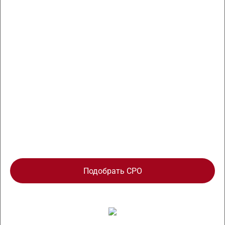
Отсрочка по специалистам НРС на 1 год
Без вступительных и членских взносов,
оплачивайте только обязательный взнос в
Компенсационный фонд
Подбор лояльного СРО вашего региона
Подобрать СРО