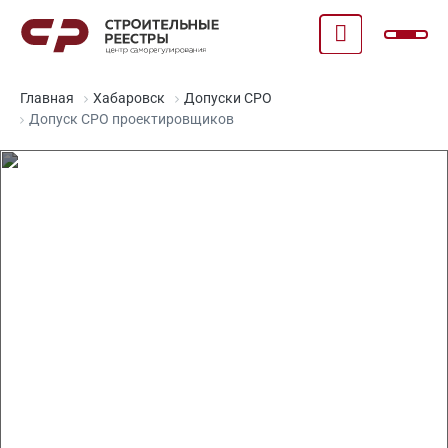
Главная
Хабаровск
Допуски СРО
Допуск СРО проектировщиков
Допуск СРО
проектировщиков в
Хабаровске
Право на ведение работ по всей России