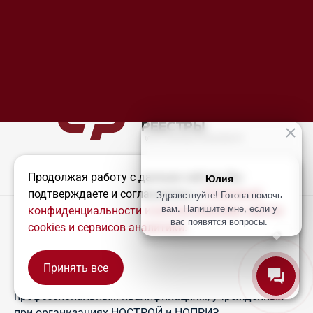
Продолжая работу с данным сайтом, Вы
Юлия
подтверждаете и соглашаетесь с
Политикой
Здравствуйте! Готова помочь
Процедура получения независимой
вам. Напишите мне, если у
конфиденциальности и использованием сайтом
квалификационной оценки возможна исключительно
вас появятся вопросы.
cookies и сервисов аналитики
.
в аккредитованных учреждениях, известных как
Центры оценки квалификации (ЦОК). Эти центры
должны иметь разрешение на проведение такой
Принять все
© СТРОИТЕЛЬНЫЕ РЕЕСТРЫ, 2026
оценки от соответствующих Советов по
профессиональным квалификациям, учрежденных
при организациях НОСТРОЙ и НОПРИЗ.