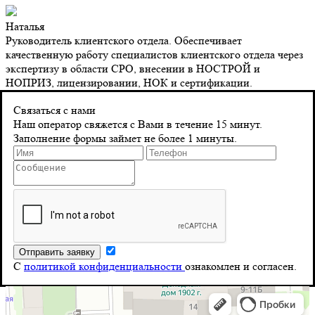
Наталья
Руководитель клиентского отдела. Обеспечивает
качественную работу специалистов клиентского отдела через
экспертизу в области СРО, внесении в НОСТРОЙ и
НОПРИЗ, лицензировании, НОК и сертификации.
Контакты
Связаться с нами
Наш оператор свяжется с Вами в течение 15 минут.
Заполнение формы займет не более 1 минуты.
Адрес
г. Санкт-Петербург 8‑я Красноармейская, д. 10
Телефон
8 (804) 555-10-39
Почта
С
политикой конфиденциальности
ознакомлен и согласен.
info@stroy-reyestr.ru