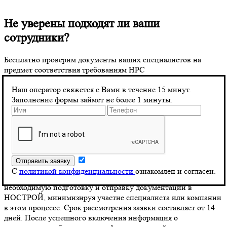
Не уверены подходят ли ваши
сотрудники?
Бесплатно проверим документы ваших специалистов на
предмет соответствия требованиям НРС
Наш оператор свяжется с Вами в течение 15 минут.
Какие документы необходимы для подачи
Заполнение формы займет не более 1 минуты.
заявки в НОСТРОЙ
Необходимые документы для подачи заявления включают
диплом, свидетельство о квалификации, трудовую книжку,
справку об отсутствии судимости, СНИЛС и паспорт, а также
должностную инструкцию.
С
политикой конфиденциальности
ознакомлен и согласен.
Компания «Строительные реестры» берет на себя всю
необходимую подготовку и отправку документации в
НОСТРОЙ, минимизируя участие специалиста или компании
в этом процессе. Срок рассмотрения заявки составляет от 14
дней. После успешного включения информация о