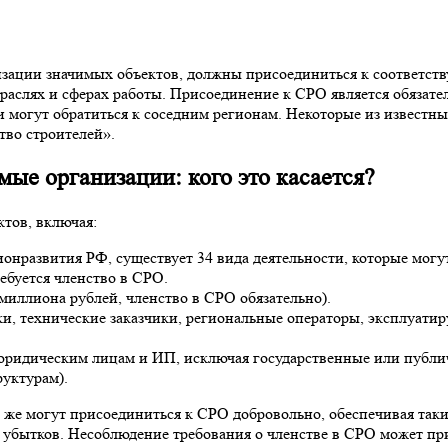
низации значимых объектов, должны присоединиться к соответс
траслях и сферах работы. Присоединение к СРО является обяза
они могут обратиться к соседним регионам. Некоторые из изве
тво строителей».
мые организации: кого это касается?
ктов, включая:
нразвития РФ, существует 34 вида деятельности, которые могу
ребуется членство в СРО.
миллиона рублей, членство в СРО обязательно).
и, технические заказчики, региональные операторы, эксплуати
ридическим лицам и ИП, исключая государственные или публич
руктурам).
 же могут присоединиться к СРО добровольно, обеспечивая так
х убытков. Несоблюдение требования о членстве в СРО может п