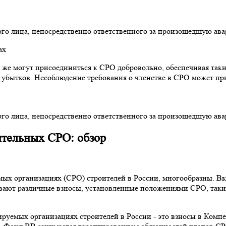
го лица, непосредственно ответственного за произошедшую авар
 же могут присоединиться к СРО добровольно, обеспечивая так
х убытков. Несоблюдение требования о членстве в СРО может п
го лица, непосредственно ответственного за произошедшую авар
ительных СРО: обзор
мых организациях (СРО) строителей в России, многообразны. В
вают различные взносы, установленные положениями СРО, такие
улируемых организациях строителей в России - это взносы в К