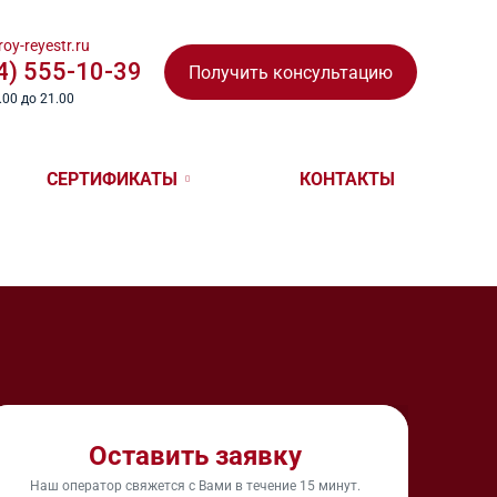
oy-reyestr.ru
4) 555-10-39
Получить консультацию
.00 до 21.00
СЕРТИФИКАТЫ
КОНТАКТЫ
СЕРТИФИКАТ ISO
СЕРТИФИКАТ ISO 9001
СЕРТИФИКАТ ISO 14001
СТВА КУЛЬТУРЫ
СЕРТИФИКАТ ISO 45001
Оставить заявку
Наш оператор свяжется с Вами в течение 15 минут.