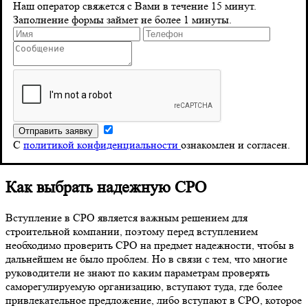
Наш оператор свяжется с Вами в течение 15 минут.
Заполнение формы займет не более 1 минуты.
Адрес
г. Санкт-Петербург 8‑я Красноармейская, д. 10
Телефон
8 (804) 555-10-39
Почта
С
политикой конфиденциальности
ознакомлен и согласен.
info@stroy-reyestr.ru
Как выбрать надежную СРО
Вступление в СРО является важным решением для
строительной компании, поэтому перед вступлением
необходимо проверить СРО на предмет надежности, чтобы в
дальнейшем не было проблем. Но в связи с тем, что многие
руководители не знают по каким параметрам проверять
саморегулируемую организацию, вступают туда, где более
привлекательное предложение, либо вступают в СРО, которое