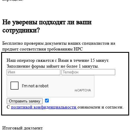
Не уверены подходят ли ваши
сотрудники?
Бесплатно проверим документы ваших специалистов на
предмет соответствия требованиям НРС
Стоимость НОК:
Наш оператор свяжется с Вами в течение 15 минут.
Устанавливается индивидуально каждым ЦОК
Заполнение формы займет не более 1 минуты.
Ориентировочная стоимость: от 12 000 до 20 000 рублей
Оплата не возвращается в случае неудачи на экзамене, каждая
последующая попытка оплачивается отдельно
После успешного прохождения НОК специалист получает
свидетельство о квалификации, которое вносится в реестр
НАРК. В случае неудачи выдается заключение о прохождении
экзамена.
С
политикой конфиденциальности
ознакомлен и согласен.
Итоговый документ