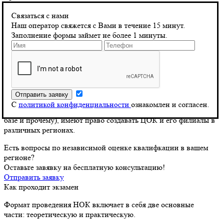
Кто может проводить НОК?
Связаться с нами
Экзамен НОК для строителей проводится только в тех
Наш оператор свяжется с Вами в течение 15 минут.
Центрах оценки квалификации (ЦОК-ах), которые имеют
Заполнение формы займет не более 1 минуты.
аккредитацию от НОСТРОЙ, тогда как изыскатели и
проектировщики могут сдавать экзамен исключительно в
ЦОК-ах, аккредитованных НОПРИЗ. Аккредитовать и
утвердить ЦОК может только соответствующий Совет по
профессиональным квалификациям.
Любые организации, соответствующие определенным
С
политикой конфиденциальности
ознакомлен и согласен.
критериям (по помещениям, оборудованию, материальной
базе и прочему), имеют право создавать ЦОК и его филиалы в
различных регионах.
Есть вопросы по независимой оценке квалифкации в вашем
регионе?
Оставьте завявку на бесплатную консультацию!
Отправить заявку
Как проходит экзамен
Формат проведения НОК включает в себя две основные
части: теоретическую и практическую.