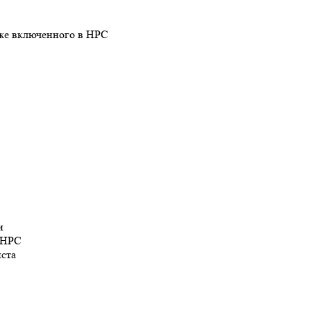
уже включенного в НРС
и
в НРС
иста