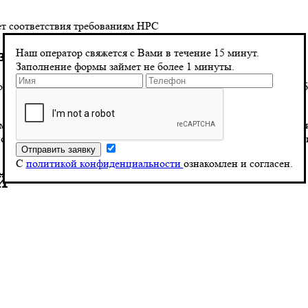
т соответствия требованиям НРС
Наш оператор свяжется с Вами в течение 15 минут.
 заявки в НОСТРОЙ
Заполнение формы займет не более 1 минуты.
, свидетельство о квалификации, трудовую книжку, справку об
имую подготовку и отправку документации в НОСТРОЙ, минимиз
ного включения информация о специалисте публикуется на официа
С
политикой конфиденциальности
ознакомлен и согласен.
Й