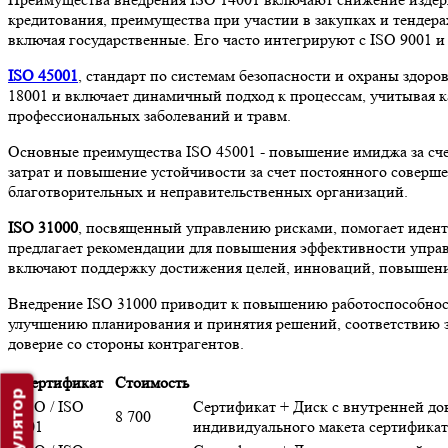
кредитования, преимущества при участии в закупках и тендер
включая государственные. Его часто интегрируют с ISO 9001 и
ISO 45001
, стандарт по системам безопасности и охраны здоро
18001 и включает динамичный подход к процессам, учитывая ка
профессиональных заболеваний и травм.
Основные преимущества ISO 45001 - повышение имиджа за сче
затрат и повышение устойчивости за счет постоянного соверш
благотворительных и неправительственных организаций.
ISO 31000
, посвященный управлению рисками, помогает идент
предлагает рекомендации для повышения эффективности управл
включают поддержку достижения целей, инноваций, повышени
Внедрение ISO 31000 приводит к повышению работоспособност
улучшению планирования и принятия решений, соответствию за
доверие со стороны контрагентов.
Сертификат
Стоимость
ИСО / ISO
Сертификат + Диск с внутренней до
8 700
9001
индивидуального макета сертификат