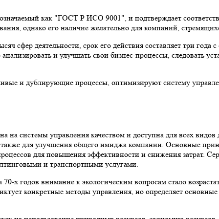
бозначаемый как "ГОСТ Р ИСО 9001", и подтверждает соответст
вания, однако его наличие желательно для компаний, стремящихс
тысяч сфер деятельности, срок его действия составляет три го
нализировать и улучшать свои бизнес-процессы, следовать уста
ивые и дублирующие процессы, оптимизируют систему управлен
ана на системы управления качеством и доступна для всех видов 
а также для улучшения общего имиджа компании. Основные прин
процессов для повышения эффективности и снижения затрат. Се
алтинговыми и транспортными услугами.
 70-х годов внимание к экологическим вопросам стало возрастать
е диктует конкретные методы управления, но определяет основны
ек на использование природных ресурсов, экономию ресурсов,