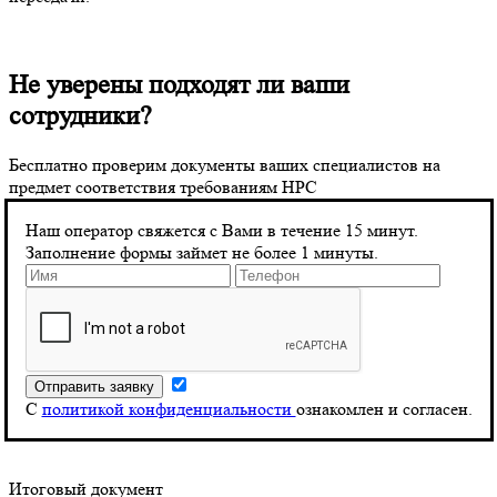
Не уверены подходят ли ваши
сотрудники?
Бесплатно проверим документы ваших специалистов на
предмет соответствия требованиям НРС
Стоимость НОК:
Наш оператор свяжется с Вами в течение 15 минут.
Устанавливается индивидуально каждым ЦОК
Заполнение формы займет не более 1 минуты.
Ориентировочная стоимость: от 12 000 до 20 000 рублей
Оплата не возвращается в случае неудачи на экзамене, каждая
последующая попытка оплачивается отдельно
После успешного прохождения НОК специалист получает
свидетельство о квалификации, которое вносится в реестр
НАРК. В случае неудачи выдается заключение о прохождении
экзамена.
С
политикой конфиденциальности
ознакомлен и согласен.
Итоговый документ