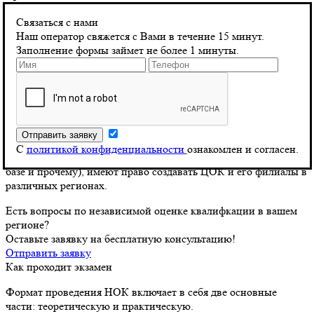
Кто может проводить НОК?
Связаться с нами
Экзамен НОК для строителей проводится только в тех
Наш оператор свяжется с Вами в течение 15 минут.
Центрах оценки квалификации (ЦОК-ах), которые имеют
Заполнение формы займет не более 1 минуты.
аккредитацию от НОСТРОЙ, тогда как изыскатели и
проектировщики могут сдавать экзамен исключительно в
ЦОК-ах, аккредитованных НОПРИЗ. Аккредитовать и
утвердить ЦОК может только соответствующий Совет по
профессиональным квалификациям.
Любые организации, соответствующие определенным
С
политикой конфиденциальности
ознакомлен и согласен.
критериям (по помещениям, оборудованию, материальной
базе и прочему), имеют право создавать ЦОК и его филиалы в
различных регионах.
Есть вопросы по независимой оценке квалифкации в вашем
регионе?
Оставьте завявку на бесплатную консультацию!
Отправить заявку
Как проходит экзамен
Формат проведения НОК включает в себя две основные
части: теоретическую и практическую.