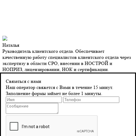
Наталья
Руководитель клиентского отдела. Обеспечивает
качественную работу специалистов клиентского отдела через
экспертизу в области СРО, внесении в НОСТРОЙ и
НОПРИЗ, лицензировании, НОК и сертификации.
Контакты
Связаться с нами
Наш оператор свяжется с Вами в течение 15 минут.
Заполнение формы займет не более 1 минуты.
Адрес
г. Санкт-Петербург 8‑я Красноармейская, д. 10
Телефон
8 (804) 555-10-39