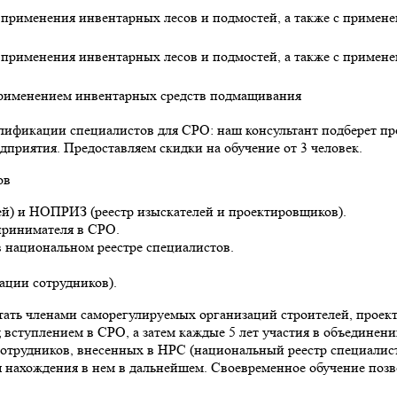
применения инвентарных лесов и подмостей, а также с примене
применения инвентарных лесов и подмостей, а также с примене
применением инвентарных средств подмащивания
ификации специалистов для СРО: наш консультант подберет про
приятия. Предоставляем скидки на обучение от 3 человек.
ов
й) и НОПРИЗ (реестр изыскателей и проектировщиков).
принимателя в СРО.
в национальном реестре специалистов.
ации сотрудников).
тать членами саморегулируемых организаций строителей, проек
вступлением в СРО, а затем каждые 5 лет участия в объединен
сотрудников, внесенных в НРС (национальный реестр специалис
ля нахождения в нем в дальнейшем. Своевременное обучение поз