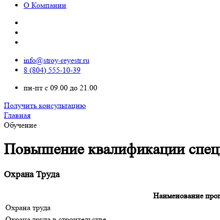
О Компании
info@stroy-reyestr.ru
8 (804) 555-10-39
пн-пт с 09.00 до 21.00
Получить консультацию
Главная
Обучение
Повышение квалификации спец
Охрана Труда
Наименование про
Охрана труда
Охрана труда в строительстве