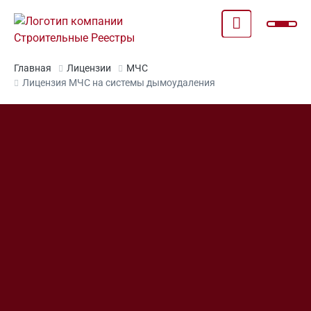
ГЛАВНАЯ
Главная
Лицензии
МЧС
Лицензия МЧС на системы дымоудаления
СРО
НРС
НОК
ИНСТРУМЕНТЫ
ЛИЦЕНЗИИ
СЕРТИФИКАТЫ