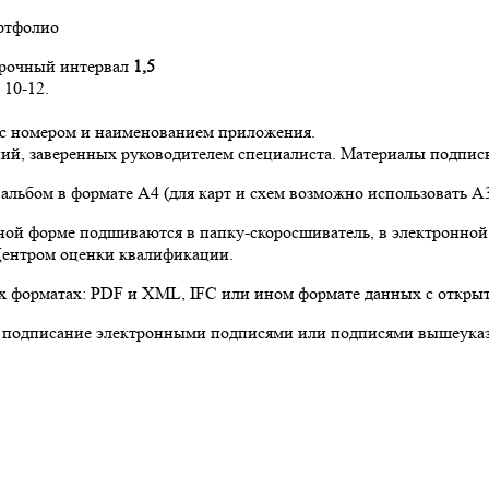
ортфолио
трочный интервал
1,5
10-12.
 с номером и наименованием приложения.
ий, заверенных руководителем специалиста. Материалы подписы
льбом в формате А4 (для карт и схем возможно использовать А3
ой форме подшиваются в папку-скоросшиватель, в электронной
Центром оценки квалификации.
их форматах: PDF и XML, IFC или ином формате данных с откры
 подписание электронными подписями или подписями вышеуказ