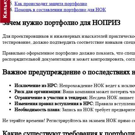
Калькулятор
Как происходит защита портфолио
Помощь в составлении портфолио для НОК
Зачем нужно портфолио для НОПРИЗ
Для проектировщиков и инженерных изыскателей практическое 
тестирование, должно подтвердить соответствие навыков спец
Правильно оформленное портфолио должно показать, что специ
распорядительной документации и может контролировать, согл
Важное предупреждение о последствиях 
Исключение из НРС:
Непрохождение НОК ведет к исключен
Риск для организации:
Ваша компания может потерять чле
Ограничение в участии в тендерах:
Несдача НОК лишает в
Изменения правил вступления в НРС:
Правила вступления
Необходимость плана:
Запись на НОК требует предварите
Не теряйте времени! Регистрируйтесь на экзамен НОК прямо се
Какие существуют требования к портфо