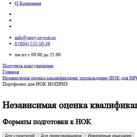
О Компании
info@stroy-reyestr.ru
8 (804) 555-10-39
пн-пт с 09.00 до 21.00
Получить консультацию
Главная
Независимая оценка квалификации: прохождение НОК для НР
Портфолио для НОК НОПРИЗ
Независимая оценка квалифик
Форматы подготовки к НОК
Для строителей
Для проектировщиков
Инженерные изыскания