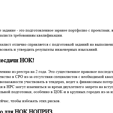
задание - это подготовленное заранее портфолио с проектами, 
иалиста требованиям квалификации.
алист отлично справляется с подготовкой заданий на выполнени
асовать и утвердить результаты инженерных изысканий.
несдачи НОК!
ию из реестра на 2 года. Это существенное правовое последств
нство в СРО из-за отсутствия специалистов с необходимой ква
озможности участвовать в тендерах, ведет к финансовым потер
 в НРС могут измениться за время двухлетнего запрета на вст
льной подготовки, особенно в ЦОК-и в крупных городах из-за и
йчас, чтобы избежать этих рисков.
лио для НОК НОПРИЗ